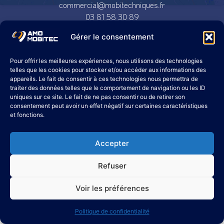
commercial@mobitechniques.fr
03 81 58 30 89
Gérer le consentement
2 Rue des Salines
Zone de Transport
Pour offrir les meilleures expériences, nous utilisons des technologies
25480 École-Valentin
telles que les cookies pour stocker et/ou accéder aux informations des
appareils. Le fait de consentir à ces technologies nous permettra de
traiter des données telles que le comportement de navigation ou les ID
uniques sur ce site. Le fait de ne pas consentir ou de retirer son
inter@eurlamo.fr
consentement peut avoir un effet négatif sur certaines caractéristiques
03 81 25 71 92
et fonctions.
Mentions Légales
Accepter
Propulsé par
Cadcom
Refuser
Voir les préférences
Politique de confidentialité